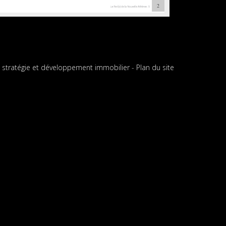
2
4
3
 stratégie et développement immobilier
-
Plan du site