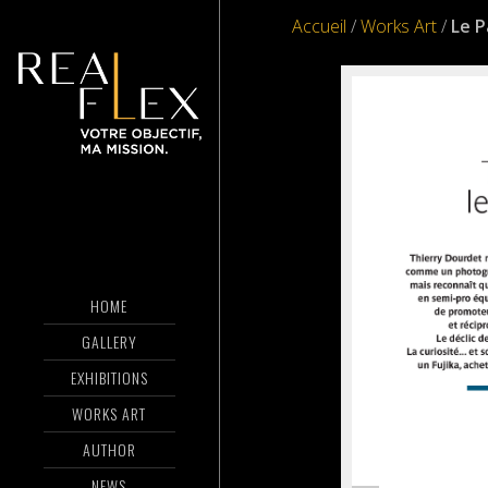
Accueil
/
Works Art
/
Le P
HOME
GALLERY
EXHIBITIONS
WORKS ART
AUTHOR
NEWS