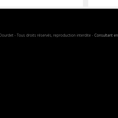
6
8
ourdet - Tous droits réservés, reproduction interdite -
Consultant en