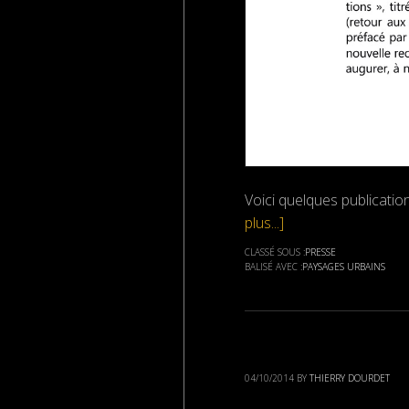
Voici quelques publicat
plus...]
CLASSÉ SOUS :
PRESSE
BALISÉ AVEC :
PAYSAGES URBAINS
04/10/2014
BY
THIERRY DOURDET