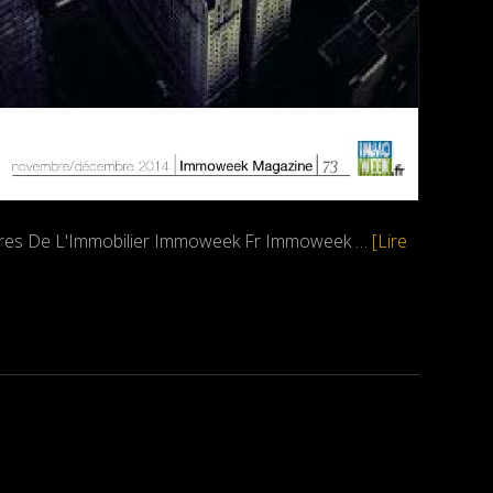
Heures De L'Immobilier Immoweek Fr Immoweek …
[Lire